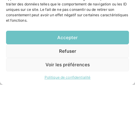
traiter des données telles que le comportement de navigation ou les ID
ACCÉS RAPIDES
uniques sur ce site. Le fait de ne pas consentir ou de retirer son
Contacter la mairie
consentement peut avoir un effet négatif sur certaines caractéristiques
et fonctions.
Pôle santé
Le Saucatais
Formalités administratives
Accepter
Restauration scolaire
Demander un composteur
Refuser
EN
1 CLIC
Voir les préférences
INFORMATIONS LÉGALES
Mentions légales
Politique de confidentialité
Politique de confidentialité
Plan du site
ESPACE MUNICIPALITÉ