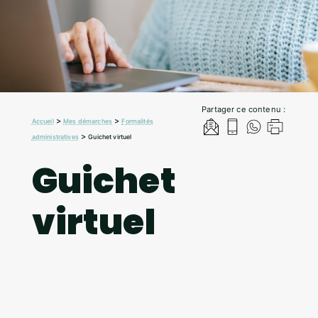
Partager ce contenu :
>
>
Accueil
Mes démarches
Formalités
>
administratives
Guichet virtuel
Guichet
virtuel