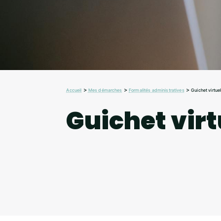
>
>
>
Accueil
Mes démarches
Formalités administratives
Guichet virtue
Guichet virt