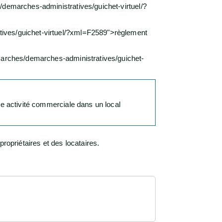
/demarches-administratives/guichet-virtuel/?
tives/guichet-virtuel/?xml=F2589">règlement
emarches/demarches-administratives/guichet-
ne activité commerciale dans un local
ropriétaires et des locataires.