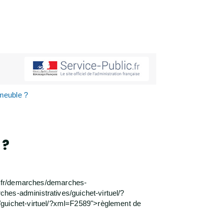
mmeuble ?
 ?
ts.fr/demarches/demarches-
hes-administratives/guichet-virtuel/?
guichet-virtuel/?xml=F2589">règlement de