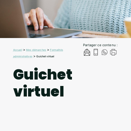
Partager ce contenu :
>
>
Accueil
Mes démarches
Formalités
>
administratives
Guichet virtuel
Guichet
virtuel