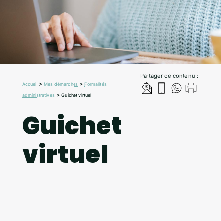
Partager ce contenu :
>
>
Accueil
Mes démarches
Formalités
>
administratives
Guichet virtuel
Guichet
virtuel