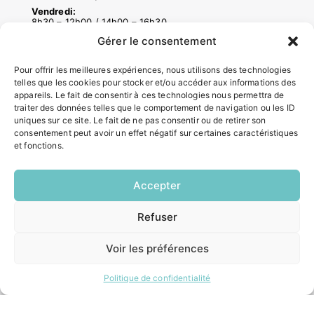
Vendredi:
8h30 – 12h00 / 14h00 – 16h30
Gérer le consentement
ACCÉS RAPIDES
Pour offrir les meilleures expériences, nous utilisons des technologies
telles que les cookies pour stocker et/ou accéder aux informations des
Contacter la mairie
appareils. Le fait de consentir à ces technologies nous permettra de
Pôle santé
traiter des données telles que le comportement de navigation ou les ID
Le Saucatais
uniques sur ce site. Le fait de ne pas consentir ou de retirer son
consentement peut avoir un effet négatif sur certaines caractéristiques
Formalités administratives
et fonctions.
Restauration scolaire
Demander un composteur
Accepter
INFORMATIONS LÉGALES
Refuser
EN
1 CLIC
Mentions légales
Voir les préférences
Politique de confidentialité
Plan du site
Politique de confidentialité
ESPACE MUNICIPALITÉ