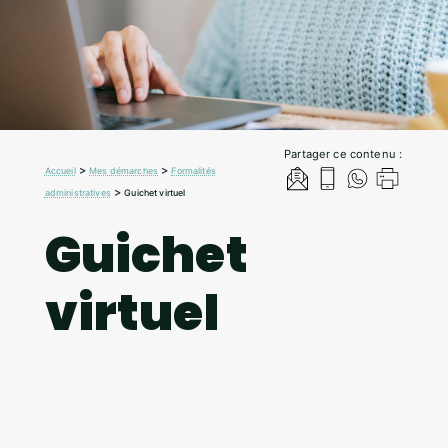
Partager ce contenu :
>
>
Accueil
Mes démarches
Formalités
>
administratives
Guichet virtuel
Guichet
virtuel