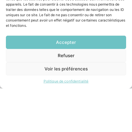
Contacter la mairie
appareils. Le fait de consentir à ces technologies nous permettra de
Pôle santé
traiter des données telles que le comportement de navigation ou les ID
Le Saucatais
uniques sur ce site. Le fait de ne pas consentir ou de retirer son
Formalités administratives
consentement peut avoir un effet négatif sur certaines caractéristiques
et fonctions.
Restauration scolaire
Demander un composteur
Accepter
INFORMATIONS LÉGALES
Refuser
EN
1 CLIC
Mentions légales
Politique de confidentialité
Voir les préférences
Plan du site
Politique de confidentialité
ESPACE MUNICIPALITÉ
Contacter la mairie
Pôle santé
Le Saucatais