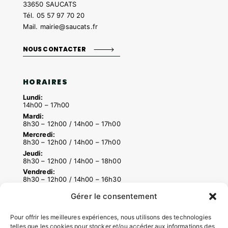
33650 SAUCATS
Tél.
05 57 97 70 20
Mail.
mairie@saucats.fr
NOUS CONTACTER
HORAIRES
Lundi:
14h00 – 17h00
Mardi:
8h30 – 12h00 / 14h00 – 17h00
Mercredi:
8h30 – 12h00 / 14h00 – 17h00
Jeudi:
8h30 – 12h00 / 14h00 – 18h00
Vendredi:
8h30 – 12h00 / 14h00 – 16h30
Gérer le consentement
ACCÉS RAPIDES
Pour offrir les meilleures expériences, nous utilisons des technologies
telles que les cookies pour stocker et/ou accéder aux informations des