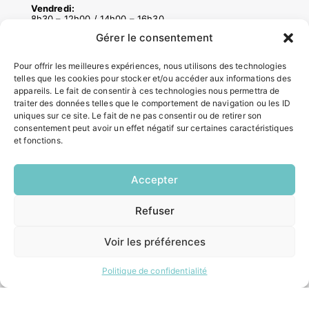
Vendredi:
8h30 – 12h00 / 14h00 – 16h30
Gérer le consentement
ACCÉS RAPIDES
Pour offrir les meilleures expériences, nous utilisons des technologies
telles que les cookies pour stocker et/ou accéder aux informations des
Contacter la mairie
appareils. Le fait de consentir à ces technologies nous permettra de
Pôle santé
traiter des données telles que le comportement de navigation ou les ID
Le Saucatais
uniques sur ce site. Le fait de ne pas consentir ou de retirer son
consentement peut avoir un effet négatif sur certaines caractéristiques
Formalités administratives
et fonctions.
Restauration scolaire
Demander un composteur
Accepter
INFORMATIONS LÉGALES
Refuser
EN
1 CLIC
Mentions légales
Voir les préférences
Politique de confidentialité
Plan du site
Politique de confidentialité
ESPACE MUNICIPALITÉ