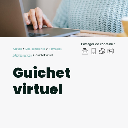
Partager ce contenu :
>
>
Accueil
Mes démarches
Formalités
>
administratives
Guichet virtuel
Guichet
virtuel