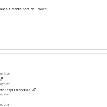
rançais établis hors de France
rangères
rangères
ir l'esprit tranquille
rangères
rangères