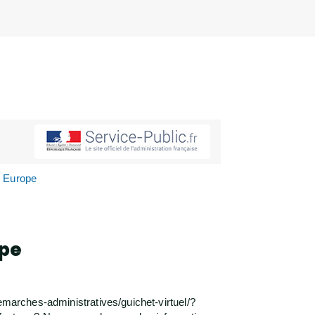
en Europe
ope
emarches-administratives/guichet-virtuel/?