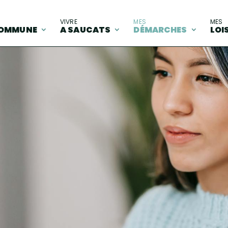
A
VIVRE
MES
MES
OMMUNE
A SAUCATS
DÉMARCHES
LOI