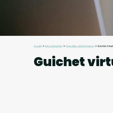
>
>
>
Accueil
Mes démarches
Formalités administratives
Guichet virtue
Guichet virt