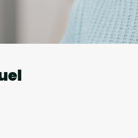
l
uel