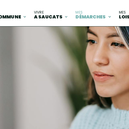
A
VIVRE
MES
MES
OMMUNE
A SAUCATS
DÉMARCHES
LOI