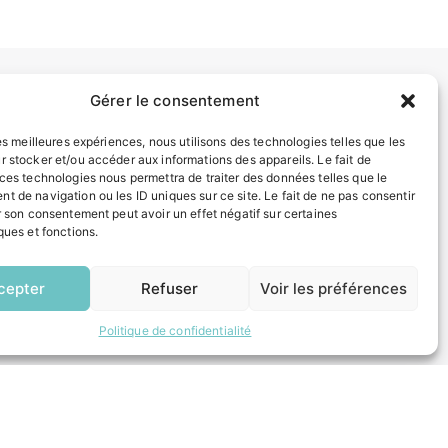
Gérer le consentement
INFORMATIONS LÉGALES
les meilleures expériences, nous utilisons des technologies telles que les
Mentions légales
r stocker et/ou accéder aux informations des appareils. Le fait de
Politique de confidentialité
 ces technologies nous permettra de traiter des données telles que le
Plan du site
t de navigation ou les ID uniques sur ce site. Le fait de ne pas consentir
r son consentement peut avoir un effet négatif sur certaines
ques et fonctions.
ESPACE MUNICIPALITÉ
EN
1 CLIC
cepter
Refuser
Voir les préférences
Politique de confidentialité