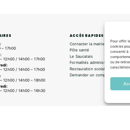
ACCÉS RAPIDES
AIRES
Pour offrir 
Contacter la mairie
:
cookies pou
 – 17h00
Pôle santé
consentir à
:
Le Saucatais
comportemen
– 12h00 / 14h00 – 17h00
ou de retire
Formalités administratives
edi:
caractéristi
Restauration scolaire
– 12h00 / 14h00 – 17h00
Demander un composteur
:
– 12h00 / 14h00 – 18h00
Ac
edi:
– 12h00 / 14h00 – 16h30