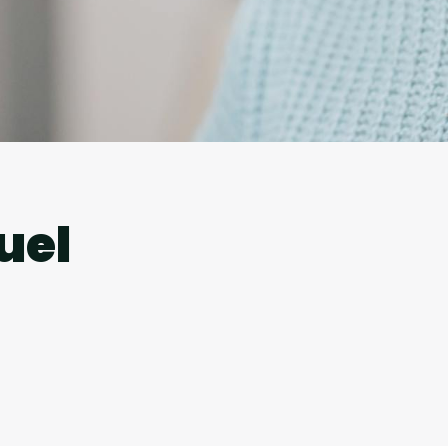
l
uel