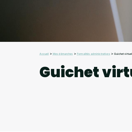
>
>
>
Accueil
Mes démarches
Formalités administratives
Guichet virtue
Guichet virt