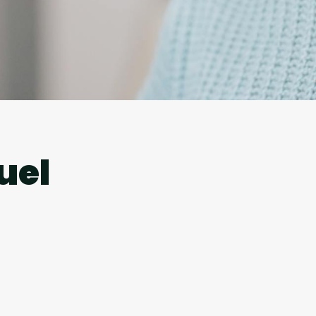
l
uel