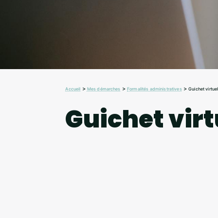
>
>
>
Accueil
Mes démarches
Formalités administratives
Guichet virtue
Guichet virt