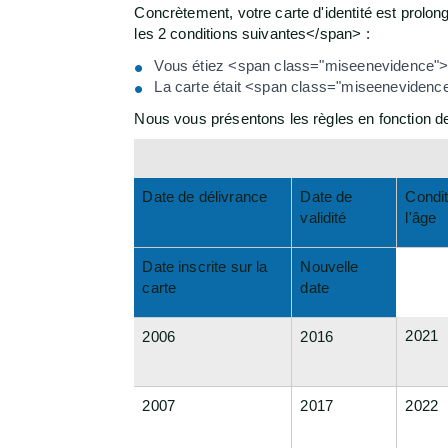
Concrètement, votre carte d'identité est prol
les 2 conditions suivantes</span> :
Vous étiez <span class="miseenevidence"
La carte était <span class="miseenevidenc
Nous vous présentons les règles en fonction de l
Date de délivrance
Date de
Condit
validité
l'âge
Date inscrite sur la
Nouvelle
carte
date
2021
2006
2016
2007
2017
2022