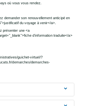
 pays où vous vous rendez.
uvez demander son renouvellement anticipé en
justificatif du voyage à venir</a>.
ez présenter une <a
arget="_blank">fiche d'information traduite</a>
stratives/guichet-virtuel/?
saucats.fr/demarches/demarches-