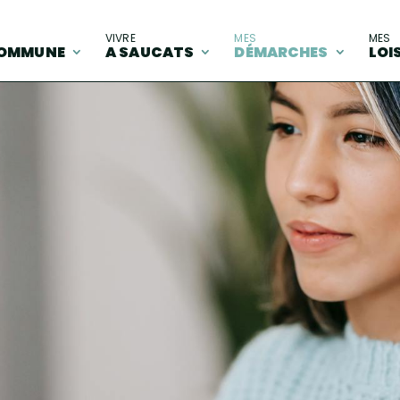
A
VIVRE
MES
MES
OMMUNE
A SAUCATS
DÉMARCHES
LOI