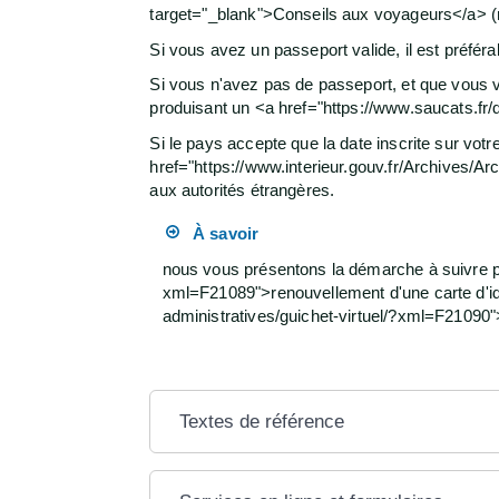
target="_blank">Conseils aux voyageurs</a> (ru
Si vous avez un passeport valide, il est préférabl
Si vous n'avez pas de passeport, et que vous 
produisant un <a href="https://www.saucats.fr
Si le pays accepte que la date inscrite sur vot
href="https://www.interieur.gouv.fr/Archives/Ar
aux autorités étrangères.
À savoir
nous vous présentons la démarche à suivre p
xml=F21089">renouvellement d'une carte d'id
administratives/guichet-virtuel/?xml=F21090
Textes de référence