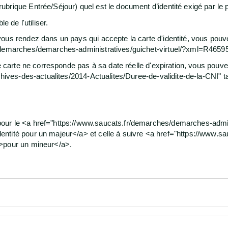
brique Entrée/Séjour) quel est le document d’identité exigé par le
e de l'utiliser.
vous rendez dans un pays qui accepte la carte d'identité, vous po
/demarches/demarches-administratives/guichet-virtuel/?xml=R46595">
re carte ne corresponde pas à sa date réelle d'expiration, vous pouv
chives-des-actualites/2014-Actualites/Duree-de-validite-de-la-CNI" t
our le <a href="https://www.saucats.fr/demarches/demarches-admini
entité pour un majeur</a> et celle à suivre <a href="https://www.
">pour un mineur</a>.