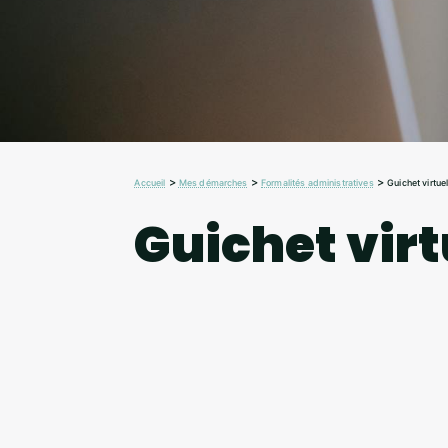
>
>
>
Accueil
Mes démarches
Formalités administratives
Guichet virtue
Guichet virt