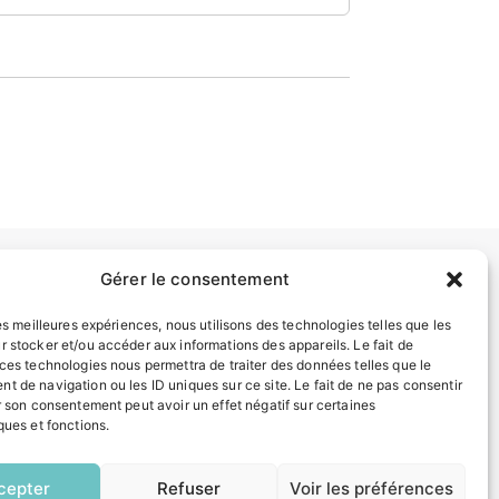
Gérer le consentement
INFORMATIONS LÉGALES
les meilleures expériences, nous utilisons des technologies telles que les
Mentions légales
r stocker et/ou accéder aux informations des appareils. Le fait de
 ces technologies nous permettra de traiter des données telles que le
Politique de confidentialité
t de navigation ou les ID uniques sur ce site. Le fait de ne pas consentir
Plan du site
r son consentement peut avoir un effet négatif sur certaines
ques et fonctions.
EN
ESPACE MUNICIPALITÉ
1 CLIC
cepter
Refuser
Voir les préférences