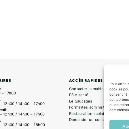
ACCÉS RAPIDES
AIRES
Pour offrir 
Contacter la mairie
:
cookies pou
 – 17h00
consentir à
Pôle santé
:
comportemen
Le Saucatais
– 12h00 / 14h00 – 17h00
ou de retire
Formalités administratives
edi:
caractéristi
Restauration scolaire
– 12h00 / 14h00 – 17h00
Demander un composteur
:
– 12h00 / 14h00 – 18h00
Ac