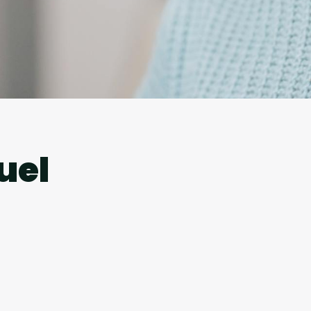
l
uel