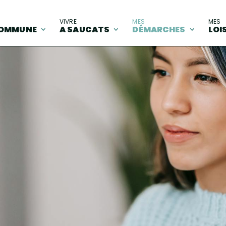
A
VIVRE
MES
MES
OMMUNE
A SAUCATS
DÉMARCHES
LOI