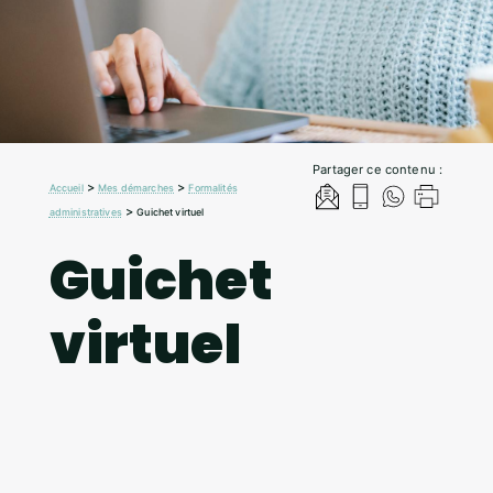
Partager ce contenu :
>
>
Accueil
Mes démarches
Formalités
>
administratives
Guichet virtuel
Guichet
virtuel