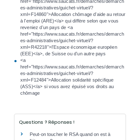
href="https://www.saucats.fr/demarches/demarch
es-administratives/guichet-virtuel/?
xml=F14860">Allocation chômage d'aide au retour
à l'emploi (ARE)</a> qui diffère selon que vous
reveniez d'un pays de <a
href="https://www.saucats.fr/demarches/demarch
es-administratives/guichet-virtuel/?
xml=R42218">l'Espace économique européen
(EEE)</a>, de Suisse ou d'un autre pays
<a
href="https://www.saucats.fr/demarches/demarch
es-administratives/guichet-virtuel/?
xml=F12484">Allocation solidarité spécifique
(ASS)</a> si vous avez épuisé vos droits au
chômage
Questions ? Réponses !
Peut-on toucher le RSA quand on est à