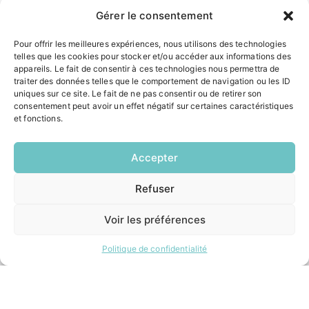
Gérer le consentement
ACCÉS RAPIDES
Pour offrir les meilleures expériences, nous utilisons des technologies
telles que les cookies pour stocker et/ou accéder aux informations des
Contacter la mairie
appareils. Le fait de consentir à ces technologies nous permettra de
Pôle santé
traiter des données telles que le comportement de navigation ou les ID
Le Saucatais
uniques sur ce site. Le fait de ne pas consentir ou de retirer son
consentement peut avoir un effet négatif sur certaines caractéristiques
Formalités administratives
et fonctions.
Restauration scolaire
Demander un composteur
Accepter
INFORMATIONS LÉGALES
Refuser
EN
1 CLIC
Mentions légales
Voir les préférences
Politique de confidentialité
Plan du site
Politique de confidentialité
ESPACE MUNICIPALITÉ