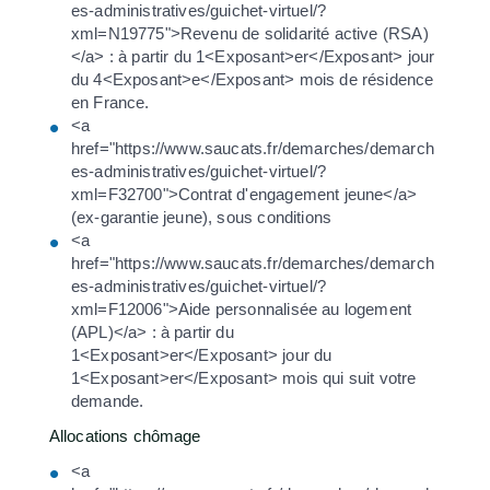
es-administratives/guichet-virtuel/?
xml=N19775">Revenu de solidarité active (RSA)
</a> : à partir du 1<Exposant>er</Exposant> jour
du 4<Exposant>e</Exposant> mois de résidence
en France.
<a
href="https://www.saucats.fr/demarches/demarch
es-administratives/guichet-virtuel/?
xml=F32700">Contrat d'engagement jeune</a>
(ex-garantie jeune), sous conditions
<a
href="https://www.saucats.fr/demarches/demarch
es-administratives/guichet-virtuel/?
xml=F12006">Aide personnalisée au logement
(APL)</a> : à partir du
1<Exposant>er</Exposant> jour du
1<Exposant>er</Exposant> mois qui suit votre
demande.
Allocations chômage
<a