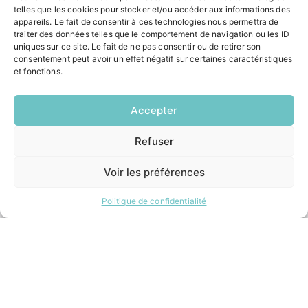
ACCÉS RAPIDES
telles que les cookies pour stocker et/ou accéder aux informations des
appareils. Le fait de consentir à ces technologies nous permettra de
Contacter la mairie
traiter des données telles que le comportement de navigation ou les ID
Pôle santé
uniques sur ce site. Le fait de ne pas consentir ou de retirer son
Le Saucatais
consentement peut avoir un effet négatif sur certaines caractéristiques
et fonctions.
Formalités administratives
Restauration scolaire
Demander un composteur
Accepter
Refuser
EN
INFORMATIONS LÉGALES
1 CLIC
Mentions légales
Voir les préférences
Politique de confidentialité
Plan du site
Politique de confidentialité
ESPACE MUNICIPALITÉ