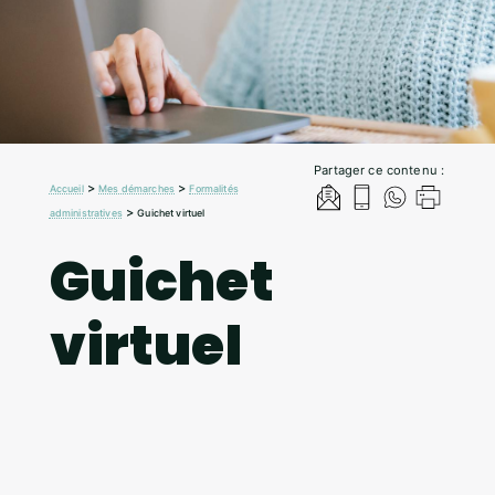
Partager ce contenu :
>
>
Accueil
Mes démarches
Formalités
>
administratives
Guichet virtuel
Guichet
virtuel