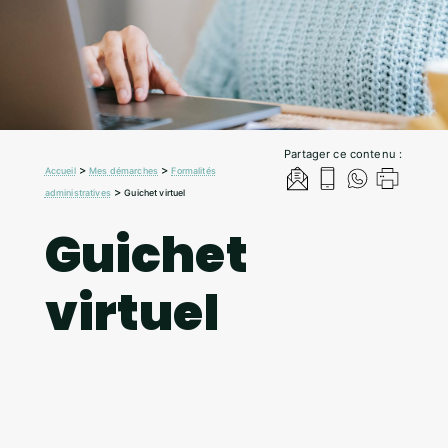
Partager ce contenu :
>
>
Accueil
Mes démarches
Formalités
>
administratives
Guichet virtuel
Guichet
virtuel