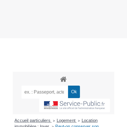
Accueil particuliers
Logement
Location
>
>
immobilière : loyer
Peut-on conserver son
>