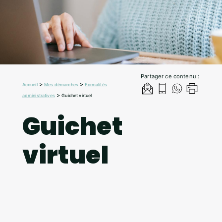
Partager ce contenu :
>
>
Accueil
Mes démarches
Formalités
>
administratives
Guichet virtuel
Guichet
virtuel