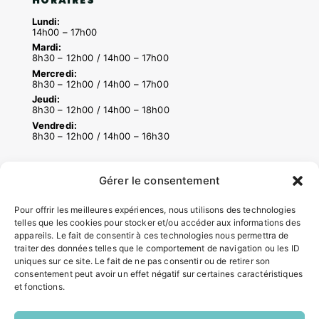
HORAIRES
Lundi:
14h00 – 17h00
Mardi:
8h30 – 12h00 / 14h00 – 17h00
Mercredi:
8h30 – 12h00 / 14h00 – 17h00
Jeudi:
8h30 – 12h00 / 14h00 – 18h00
Vendredi:
8h30 – 12h00 / 14h00 – 16h30
Gérer le consentement
ACCÉS RAPIDES
Contacter la mairie
Pour offrir les meilleures expériences, nous utilisons des technologies
Pôle santé
telles que les cookies pour stocker et/ou accéder aux informations des
Le Saucatais
appareils. Le fait de consentir à ces technologies nous permettra de
traiter des données telles que le comportement de navigation ou les ID
Formalités administratives
uniques sur ce site. Le fait de ne pas consentir ou de retirer son
Restauration scolaire
consentement peut avoir un effet négatif sur certaines caractéristiques
Demander un composteur
et fonctions.