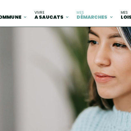
A
VIVRE
MES
MES
OMMUNE
A SAUCATS
DÉMARCHES
LOI