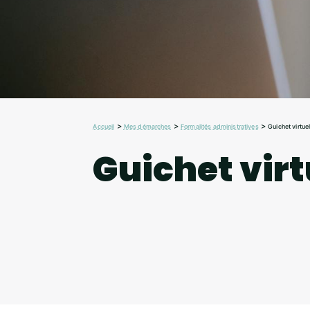
>
>
>
Accueil
Mes démarches
Formalités administratives
Guichet virtue
Guichet virt