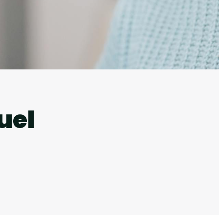
l
uel