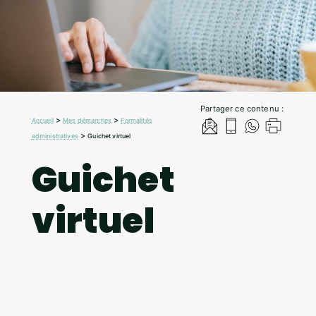
Partager ce contenu :
>
>
Accueil
Mes démarches
Formalités
>
administratives
Guichet virtuel
Guichet
virtuel