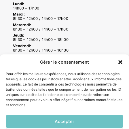
Lundi:
14h00 – 17h00
Mardi:
8h30 – 12h00 / 14h00 – 17h00
Mercredi:
8h30 – 12h00 / 14h00 – 17h00
Jeudi:
8h30 – 12h00 / 14h00 – 18h00
Vendredi:
8h30 – 12h00 / 14h00 – 16h30
Gérer le consentement
ACCÉS RAPIDES
Pour offrir les meilleures expériences, nous utilisons des technologies
Contacter la mairie
telles que les cookies pour stocker et/ou accéder aux informations des
Pôle santé
appareils. Le fait de consentir à ces technologies nous permettra de
traiter des données telles que le comportement de navigation ou les ID
Le Saucatais
uniques sur ce site. Le fait de ne pas consentir ou de retirer son
Formalités administratives
consentement peut avoir un effet négatif sur certaines caractéristiques
Restauration scolaire
et fonctions.
Demander un composteur
Accepter
INFORMATIONS LÉGALES