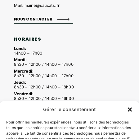
Mail.
mairie@saucats.fr
NOUS CONTACTER
HORAIRES
Lundi:
14h00 – 17h00
Mardi:
8h30 – 12h00 / 14h00 – 17h00
Mercredi:
8h30 – 12h00 / 14h00 – 17h00
Jeudi:
8h30 – 12h00 / 14h00 – 18h00
Vendredi:
8h30 – 12h00 / 14h00 – 16h30
Gérer le consentement
ACCÉS RAPIDES
Pour offrir les meilleures expériences, nous utilisons des technologies
telles que les cookies pour stocker et/ou accéder aux informations des
Contacter la mairie
appareils. Le fait de consentir à ces technologies nous permettra de
Pôle santé
traiter des données telles que le comportement de navigation ou les ID