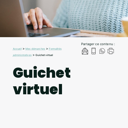
Partager ce contenu :
>
>
Accueil
Mes démarches
Formalités
>
administratives
Guichet virtuel
Guichet
virtuel