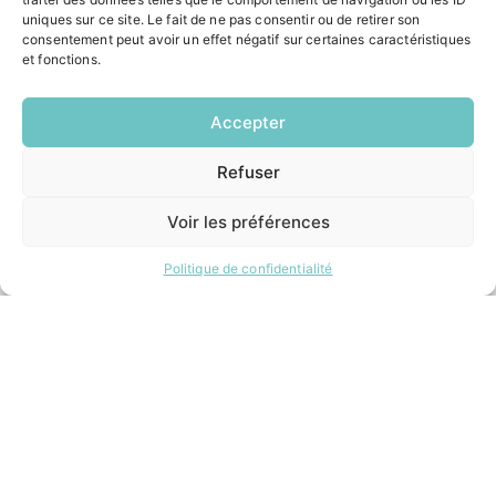
Le Saucatais
uniques sur ce site. Le fait de ne pas consentir ou de retirer son
Formalités administratives
consentement peut avoir un effet négatif sur certaines caractéristiques
Restauration scolaire
et fonctions.
Demander un composteur
Accepter
INFORMATIONS LÉGALES
Refuser
EN
Mentions légales
1 CLIC
Politique de confidentialité
Voir les préférences
Plan du site
Politique de confidentialité
ESPACE MUNICIPALITÉ
Contacter la mairie
Pôle santé
Le Saucatais
Formalités administratives
Restauration scolaire
Demander un composteur