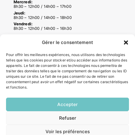
Mercredi:
8h30 – 12h00 / 14h00 – 17h00
Jeudi:
8h30 – 12h00 / 14h00 – 18h00
Vendredi:
8h30 – 12h00 / 14h00 – 16h30
Gérer le consentement
ACCÉS RAPIDES
Pour offrir les meilleures expériences, nous utilisons des technologies
Contacter la mairie
telles que les cookies pour stocker et/ou accéder aux informations des
Pôle santé
appareils. Le fait de consentir à ces technologies nous permettra de
Le Saucatais
traiter des données telles que le comportement de navigation ou les ID
uniques sur ce site. Le fait de ne pas consentir ou de retirer son
Formalités administratives
consentement peut avoir un effet négatif sur certaines caractéristiques
Restauration scolaire
et fonctions.
Demander un composteur
Accepter
INFORMATIONS LÉGALES
Refuser
EN
Mentions légales
1 CLIC
Politique de confidentialité
Voir les préférences
Plan du site