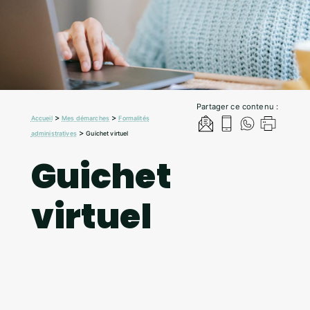
Partager ce contenu :
>
>
Accueil
Mes démarches
Formalités
>
administratives
Guichet virtuel
Guichet
virtuel