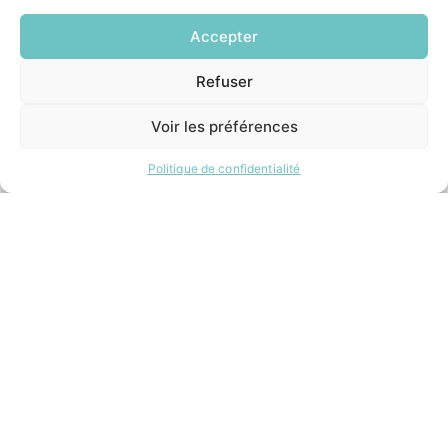
Accepter
INFORMATIONS LÉGALES
Refuser
EN
Mentions légales
1 CLIC
Politique de confidentialité
Voir les préférences
Plan du site
Politique de confidentialité
ESPACE MUNICIPALITÉ
Contacter la mairie
Pôle santé
Le Saucatais
Formalités administratives
Restauration scolaire
Demander un composteur