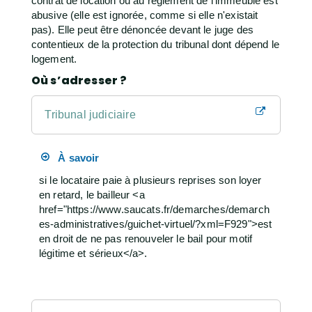
contrat de location ou au règlement de l'immeuble est
abusive (elle est ignorée, comme si elle n'existait
pas). Elle peut être dénoncée devant le juge des
contentieux de la protection du tribunal dont dépend le
logement.
Où s’adresser ?
Tribunal judiciaire
À savoir
si le locataire paie à plusieurs reprises son loyer
en retard, le bailleur <a
href="https://www.saucats.fr/demarches/demarch
es-administratives/guichet-virtuel/?xml=F929">est
en droit de ne pas renouveler le bail pour motif
légitime et sérieux</a>.