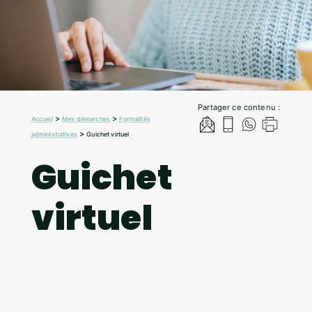
Partager ce contenu :
>
>
Accueil
Mes démarches
Formalités
>
administratives
Guichet virtuel
Guichet
virtuel