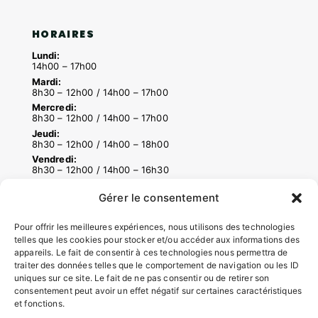
HORAIRES
Lundi:
14h00 – 17h00
Mardi:
8h30 – 12h00 / 14h00 – 17h00
Mercredi:
8h30 – 12h00 / 14h00 – 17h00
Jeudi:
8h30 – 12h00 / 14h00 – 18h00
Vendredi:
8h30 – 12h00 / 14h00 – 16h30
Gérer le consentement
ACCÉS RAPIDES
Pour offrir les meilleures expériences, nous utilisons des technologies
Contacter la mairie
telles que les cookies pour stocker et/ou accéder aux informations des
appareils. Le fait de consentir à ces technologies nous permettra de
Pôle santé
traiter des données telles que le comportement de navigation ou les ID
Le Saucatais
uniques sur ce site. Le fait de ne pas consentir ou de retirer son
Formalités administratives
consentement peut avoir un effet négatif sur certaines caractéristiques
Restauration scolaire
et fonctions.
Demander un composteur