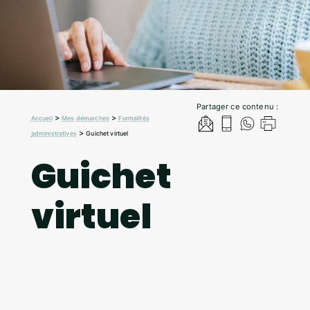
Partager ce contenu :
>
>
Accueil
Mes démarches
Formalités
>
administratives
Guichet virtuel
Guichet
virtuel