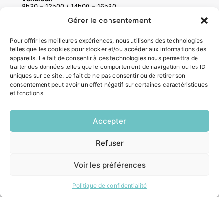
8h30 – 12h00 / 14h00 – 16h30
Gérer le consentement
ACCÉS RAPIDES
Pour offrir les meilleures expériences, nous utilisons des technologies
telles que les cookies pour stocker et/ou accéder aux informations des
Contacter la mairie
appareils. Le fait de consentir à ces technologies nous permettra de
Pôle santé
traiter des données telles que le comportement de navigation ou les ID
Le Saucatais
uniques sur ce site. Le fait de ne pas consentir ou de retirer son
consentement peut avoir un effet négatif sur certaines caractéristiques
Formalités administratives
et fonctions.
Restauration scolaire
Demander un composteur
Accepter
INFORMATIONS LÉGALES
Refuser
EN
1 CLIC
Mentions légales
Voir les préférences
Politique de confidentialité
Plan du site
Politique de confidentialité
ESPACE MUNICIPALITÉ