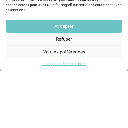
consentement peut avoir un effet négatif sur certaines caractéristiques
et fonctions.
INFORMATIONS LÉGALES
Mentions légales
Accepter
Politique de confidentialité
Plan du site
Refuser
EN
1 CLIC
Voir les préférences
ESPACE MUNICIPALITÉ
Politique de confidentialité
Contacter la mairie
Pôle santé
Le Saucatais
Formalités administratives
Restauration scolaire
Demander un composteur
Site développé avec ♥ par
Timecom