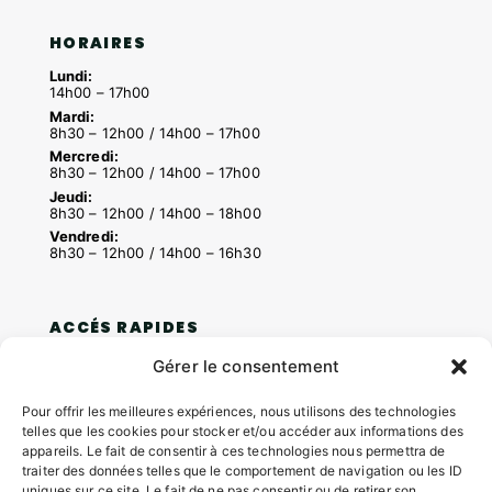
HORAIRES
Lundi:
14h00 – 17h00
Mardi:
8h30 – 12h00 / 14h00 – 17h00
Mercredi:
8h30 – 12h00 / 14h00 – 17h00
Jeudi:
8h30 – 12h00 / 14h00 – 18h00
Vendredi:
8h30 – 12h00 / 14h00 – 16h30
ACCÉS RAPIDES
Contacter la mairie
Gérer le consentement
Pôle santé
Le Saucatais
Pour offrir les meilleures expériences, nous utilisons des technologies
Formalités administratives
telles que les cookies pour stocker et/ou accéder aux informations des
appareils. Le fait de consentir à ces technologies nous permettra de
Restauration scolaire
traiter des données telles que le comportement de navigation ou les ID
Demander un composteur
uniques sur ce site. Le fait de ne pas consentir ou de retirer son