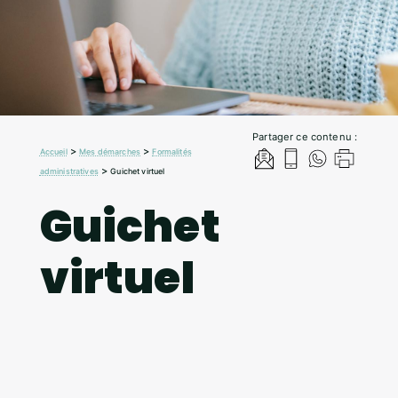
Partager ce contenu :
>
>
Accueil
Mes démarches
Formalités
>
administratives
Guichet virtuel
Guichet
virtuel