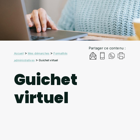
Partager ce contenu :
>
>
Accueil
Mes démarches
Formalités
>
administratives
Guichet virtuel
Guichet
virtuel