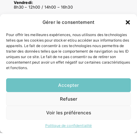
Vendredi:
8h30 – 12h00 / 14h00 – 16h30
Gérer le consentement
ACCÉS RAPIDES
Pour offrir les meilleures expériences, nous utilisons des technologies
Contacter la mairie
telles que les cookies pour stocker et/ou accéder aux informations des
Pôle santé
appareils. Le fait de consentir à ces technologies nous permettra de
Le Saucatais
traiter des données telles que le comportement de navigation ou les ID
Formalités administratives
uniques sur ce site. Le fait de ne pas consentir ou de retirer son
consentement peut avoir un effet négatif sur certaines caractéristiques
Restauration scolaire
et fonctions.
Demander un composteur
Accepter
INFORMATIONS LÉGALES
Refuser
Mentions légales
EN
1 CLIC
Politique de confidentialité
Voir les préférences
Plan du site
Politique de confidentialité
ESPACE MUNICIPALITÉ