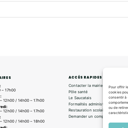
ACCÉS RAPIDES
AIRES
Contacter la mairie
:
Pour offrir 
 – 17h00
Pôle santé
cookies pou
:
consentir à
Le Saucatais
– 12h00 / 14h00 – 17h00
comportemen
Formalités administratives
edi:
ou de retire
Restauration scolaire
– 12h00 / 14h00 – 17h00
caractéristi
Demander un composteur
:
– 12h00 / 14h00 – 18h00
edi: