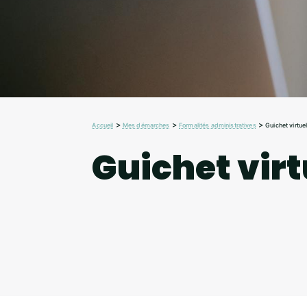
>
>
>
Accueil
Mes démarches
Formalités administratives
Guichet virtue
Guichet virt