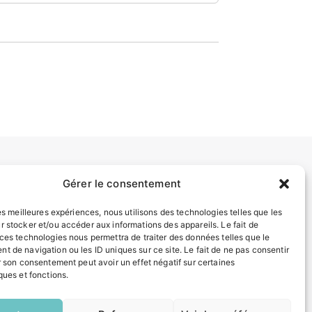
Gérer le consentement
INFORMATIONS LÉGALES
Mentions légales
les meilleures expériences, nous utilisons des technologies telles que les
Politique de confidentialité
r stocker et/ou accéder aux informations des appareils. Le fait de
 ces technologies nous permettra de traiter des données telles que le
Plan du site
t de navigation ou les ID uniques sur ce site. Le fait de ne pas consentir
r son consentement peut avoir un effet négatif sur certaines
ques et fonctions.
ESPACE MUNICIPALITÉ
EN
1 CLIC