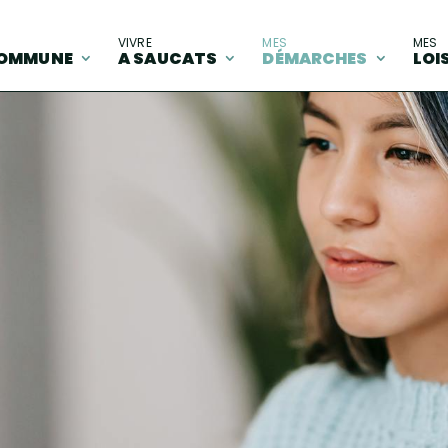
A
VIVRE
MES
MES
OMMUNE
A SAUCATS
DÉMARCHES
LOI