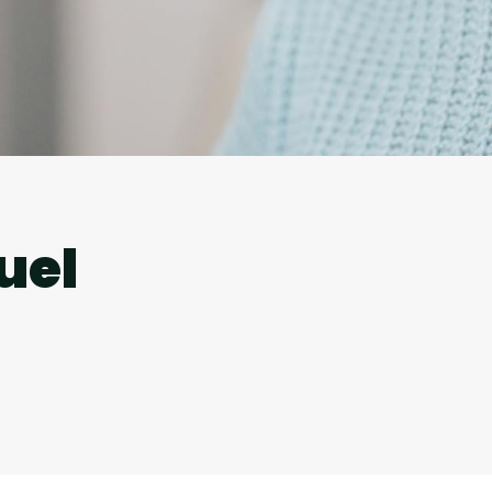
l
uel