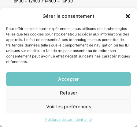
8h30 – 12h00 / 14h00 – 16h30
Gérer le consentement
ACCÉS RAPIDES
Pour offrir les meilleures expériences, nous utilisons des technologies
Contacter la mairie
telles que les cookies pour stocker et/ou accéder aux informations des
Pôle santé
appareils. Le fait de consentir à ces technologies nous permettra de
Le Saucatais
traiter des données telles que le comportement de navigation ou les ID
Formalités administratives
uniques sur ce site. Le fait de ne pas consentir ou de retirer son
consentement peut avoir un effet négatif sur certaines caractéristiques
Restauration scolaire
et fonctions.
Demander un composteur
Accepter
INFORMATIONS LÉGALES
Refuser
Mentions légales
EN
1 CLIC
Politique de confidentialité
Voir les préférences
Plan du site
Politique de confidentialité
ESPACE MUNICIPALITÉ