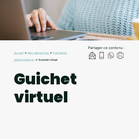
Partager ce contenu :
>
>
Accueil
Mes démarches
Formalités
>
administratives
Guichet virtuel
Guichet
virtuel