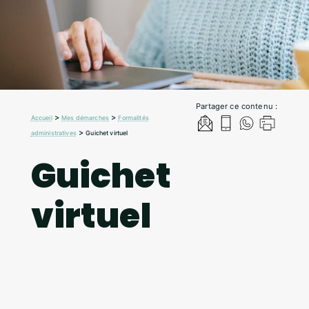
Partager ce contenu :
>
>
Accueil
Mes démarches
Formalités
>
administratives
Guichet virtuel
Guichet
virtuel