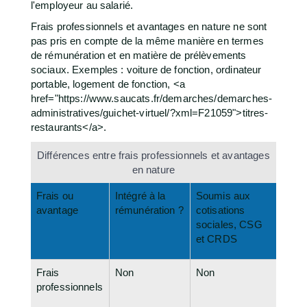
l'employeur au salarié.
Frais professionnels et avantages en nature ne sont
pas pris en compte de la même manière en termes
de rémunération et en matière de prélèvements
sociaux. Exemples : voiture de fonction, ordinateur
portable, logement de fonction, <a
href="https://www.saucats.fr/demarches/demarches-
administratives/guichet-virtuel/?xml=F21059">titres-
restaurants</a>.
Différences entre frais professionnels et avantages
en nature
Frais ou
Intégré à la
Soumis aux
avantage
rémunération ?
cotisations
sociales, CSG
et CRDS
Frais
Non
Non
professionnels