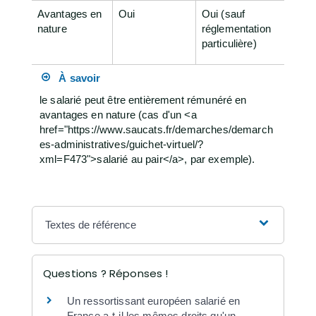
Avantages en
Oui
Oui (sauf
nature
réglementation
particulière)
À savoir
le salarié peut être entièrement rémunéré en
avantages en nature (cas d'un <a
href="https://www.saucats.fr/demarches/demarch
es-administratives/guichet-virtuel/?
xml=F473">salarié au pair</a>, par exemple).
Textes de référence
Questions ? Réponses !
Un ressortissant européen salarié en
France a-t-il les mêmes droits qu'un