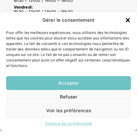
8h30 – 12h00 / 14h00 – 18h00
Vendredi:
8h30 – 12h00 / 14h00 – 16h30
Gérer le consentement
ACCÉS RAPIDES
Pour offrir les meilleures expériences, nous utilisons des technologies
telles que les cookies pour stocker et/ou accéder aux informations des
Contacter la mairie
appareils. Le fait de consentir à ces technologies nous permettra de
Pôle santé
traiter des données telles que le comportement de navigation ou les ID
Le Saucatais
uniques sur ce site. Le fait de ne pas consentir ou de retirer son
consentement peut avoir un effet négatif sur certaines caractéristiques
Formalités administratives
et fonctions.
Restauration scolaire
Demander un composteur
Accepter
INFORMATIONS LÉGALES
Refuser
EN
1 CLIC
Mentions légales
Voir les préférences
Politique de confidentialité
Plan du site
Politique de confidentialité
ESPACE MUNICIPALITÉ