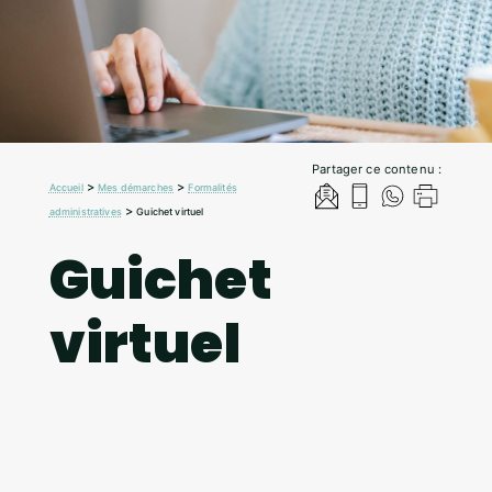
Partager ce contenu :
>
>
Accueil
Mes démarches
Formalités
>
administratives
Guichet virtuel
Guichet
virtuel