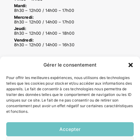
Mardi:
8h30 – 12h00 / 14h00 – 17h00
Mercredi:
8h30 – 12h00 / 14h00 – 17h00
Jeudi:
8h30 – 12h00 / 14h00 – 18h00
Vendredi:
8h30 – 12h00 / 14h00 – 16h30
Gérer le consentement
ACCÉS RAPIDES
Contacter la mairie
Pour offrir les meilleures expériences, nous utilisons des technologies
Pôle santé
telles que les cookies pour stocker et/ou accéder aux informations des
Le Saucatais
appareils. Le fait de consentir à ces technologies nous permettra de
traiter des données telles que le comportement de navigation ou les ID
Formalités administratives
uniques sur ce site. Le fait de ne pas consentir ou de retirer son
Restauration scolaire
consentement peut avoir un effet négatif sur certaines caractéristiques
Demander un composteur
et fonctions.
Accepter
INFORMATIONS LÉGALES
Mentions légales