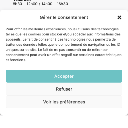
8h30 – 12h00 / 14h00 – 16h30
Gérer le consentement
ACCÉS RAPIDES
Pour offrir les meilleures expériences, nous utilisons des technologies
Contacter la mairie
telles que les cookies pour stocker et/ou accéder aux informations des
Pôle santé
appareils. Le fait de consentir à ces technologies nous permettra de
Le Saucatais
traiter des données telles que le comportement de navigation ou les ID
uniques sur ce site. Le fait de ne pas consentir ou de retirer son
Formalités administratives
consentement peut avoir un effet négatif sur certaines caractéristiques
Restauration scolaire
et fonctions.
Demander un composteur
Accepter
INFORMATIONS LÉGALES
EN
Refuser
1 CLIC
Mentions légales
Politique de confidentialité
Voir les préférences
Plan du site
ESPACE MUNICIPALITÉ