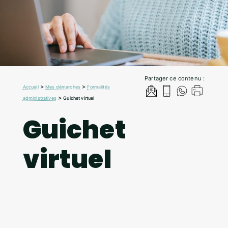
Partager ce contenu :
>
>
Accueil
Mes démarches
Formalités
>
administratives
Guichet virtuel
Guichet
virtuel