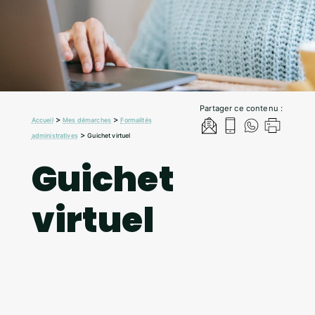
Partager ce contenu :
>
>
Accueil
Mes démarches
Formalités
>
administratives
Guichet virtuel
Guichet
virtuel