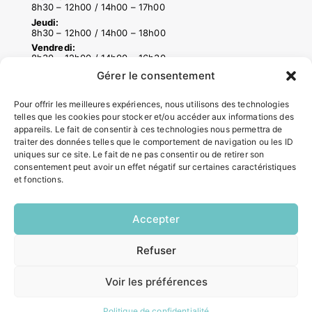
8h30 – 12h00 / 14h00 – 17h00
Jeudi:
8h30 – 12h00 / 14h00 – 18h00
Vendredi:
8h30 – 12h00 / 14h00 – 16h30
Gérer le consentement
ACCÉS RAPIDES
Pour offrir les meilleures expériences, nous utilisons des technologies
telles que les cookies pour stocker et/ou accéder aux informations des
Contacter la mairie
appareils. Le fait de consentir à ces technologies nous permettra de
Pôle santé
traiter des données telles que le comportement de navigation ou les ID
uniques sur ce site. Le fait de ne pas consentir ou de retirer son
Le Saucatais
consentement peut avoir un effet négatif sur certaines caractéristiques
Formalités administratives
et fonctions.
Restauration scolaire
Demander un composteur
Accepter
INFORMATIONS LÉGALES
Refuser
EN
1 CLIC
Mentions légales
Voir les préférences
Politique de confidentialité
Plan du site
Politique de confidentialité