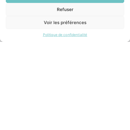
Refuser
INFORMATIONS LÉGALES
EN
1 CLIC
Mentions légales
Voir les préférences
Politique de confidentialité
Plan du site
Politique de confidentialité
ESPACE MUNICIPALITÉ
Contacter la mairie
Pôle santé
Le Saucatais
Formalités administratives
Restauration scolaire
Demander un composteur
Site développé avec ♥ par
Timecom