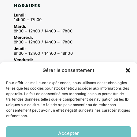
HORAIRES
Lundi:
14h00 – 17h00
Mardi:
8h30 – 12h00 / 14h00 – 17h00
Mercredi:
8h30 – 12h00 / 14h00 – 17h00
Jeudi:
8h30 – 12h00 / 14h00 – 18h00
Vendredi:
8h30 – 12h00 / 14h00 – 16h30
Gérer le consentement
Pour offrir les meilleures expériences, nous utilisons des technologies
ACCÉS RAPIDES
telles que les cookies pour stocker et/ou accéder aux informations des
appareils. Le fait de consentir à ces technologies nous permettra de
Contacter la mairie
traiter des données telles que le comportement de navigation ou les ID
Pôle santé
uniques sur ce site. Le fait de ne pas consentir ou de retirer son
Le Saucatais
consentement peut avoir un effet négatif sur certaines caractéristiques
Formalités administratives
et fonctions.
Restauration scolaire
Demander un composteur
Accepter