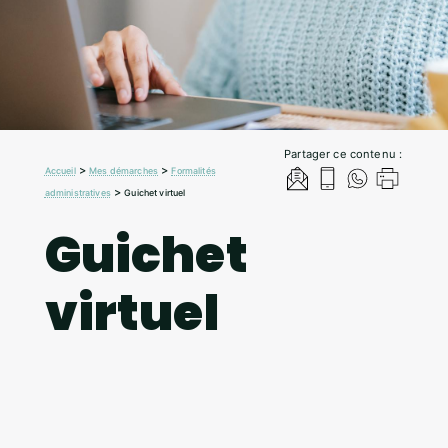
Partager ce contenu :
>
>
Accueil
Mes démarches
Formalités
>
administratives
Guichet virtuel
Guichet
virtuel