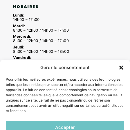
HORAIRES
Lundi:
14h00 – 17h00
Mardi:
8h30 – 12h00 / 14h00 – 17h00
Mercredi:
8h30 – 12h00 / 14h00 – 17h00
Jeudi:
8h30 – 12h00 / 14h00 – 18h00
Vendredi:
8h30 – 12h00 / 14h00 – 16h30
Gérer le consentement
Pour offrir les meilleures expériences, nous utilisons des technologies
ACCÉS RAPIDES
telles que les cookies pour stocker et/ou accéder aux informations des
appareils. Le fait de consentir à ces technologies nous permettra de
Contacter la mairie
traiter des données telles que le comportement de navigation ou les ID
Pôle santé
uniques sur ce site. Le fait de ne pas consentir ou de retirer son
Le Saucatais
consentement peut avoir un effet négatif sur certaines caractéristiques
Formalités administratives
et fonctions.
Restauration scolaire
Demander un composteur
Accepter