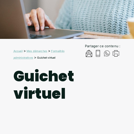
Partager ce contenu :
>
>
Accueil
Mes démarches
Formalités
>
administratives
Guichet virtuel
Guichet
virtuel