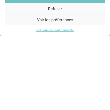
Refuser
INFORMATIONS LÉGALES
EN
1 CLIC
Mentions légales
Voir les préférences
Politique de confidentialité
Plan du site
Politique de confidentialité
ESPACE MUNICIPALITÉ
Contacter la mairie
Pôle santé
Le Saucatais
Formalités administratives
Restauration scolaire
Demander un composteur
Site développé avec ♥ par
Timecom