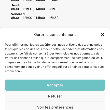
Jeudi:
8h30 – 12h00 / 14h00 – 18h00
Vendredi:
8h30 – 12h00 / 14h00 – 16h30
ACCÉS RAPIDES
Gérer le consentement
Contacter la mairie
Pour offrir les meilleures expériences, nous utilisons des technologies
Pôle santé
telles que les cookies pour stocker et/ou accéder aux informations des
Le Saucatais
appareils. Le fait de consentir à ces technologies nous permettra de
Formalités administratives
traiter des données telles que le comportement de navigation ou les ID
uniques sur ce site. Le fait de ne pas consentir ou de retirer son
Restauration scolaire
consentement peut avoir un effet négatif sur certaines caractéristiques
Demander un composteur
et fonctions.
INFORMATIONS LÉGALES
Accepter
Mentions légales
Refuser
EN
Politique de confidentialité
1 CLIC
Plan du site
Voir les préférences