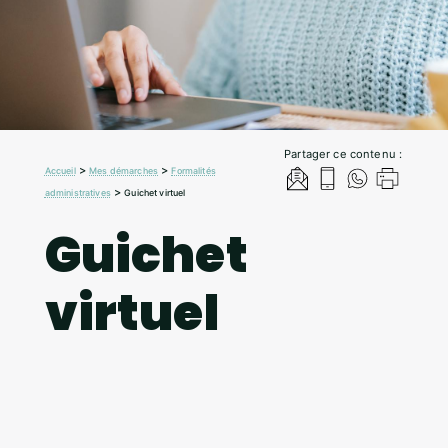
Partager ce contenu :
>
>
Accueil
Mes démarches
Formalités
>
administratives
Guichet virtuel
Guichet
virtuel