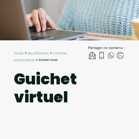
Partager ce contenu :
>
>
Accueil
Mes démarches
Formalités
>
administratives
Guichet virtuel
Guichet
virtuel