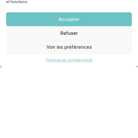
Restauration scolaire
et fonctions.
Demander un composteur
Accepter
INFORMATIONS LÉGALES
Refuser
EN
Mentions légales
1 CLIC
Politique de confidentialité
Voir les préférences
Plan du site
Politique de confidentialité
ESPACE MUNICIPALITÉ
Contacter la mairie
Pôle santé
Le Saucatais
Formalités administratives
Restauration scolaire
Demander un composteur