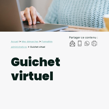
Partager ce contenu :
>
>
Accueil
Mes démarches
Formalités
>
administratives
Guichet virtuel
Guichet
virtuel