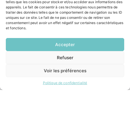
ACCÉS RAPIDES
telles que les cookies pour stocker et/ou accéder aux informations des
appareils. Le fait de consentir à ces technologies nous permettra de
Contacter la mairie
traiter des données telles que le comportement de navigation ou les ID
Pôle santé
uniques sur ce site. Le fait de ne pas consentir ou de retirer son
Le Saucatais
consentement peut avoir un effet négatif sur certaines caractéristiques
et fonctions.
Formalités administratives
Restauration scolaire
Demander un composteur
Accepter
Refuser
EN
INFORMATIONS LÉGALES
1 CLIC
Mentions légales
Voir les préférences
Politique de confidentialité
Plan du site
Politique de confidentialité
ESPACE MUNICIPALITÉ