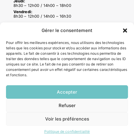
Jeudi:
8h30 – 12h00 / 14h00 – 18h00
Vendredi:
8h30 – 12h00 / 14h00 – 16h30
Gérer le consentement
ACCÉS RAPIDES
Pour offrir les meilleures expériences, nous utilisons des technologies
Contacter la mairie
telles que les cookies pour stocker et/ou accéder aux informations des
Pôle santé
appareils. Le fait de consentir à ces technologies nous permettra de
Le Saucatais
traiter des données telles que le comportement de navigation ou les ID
uniques sur ce site. Le fait de ne pas consentir ou de retirer son
Formalités administratives
consentement peut avoir un effet négatif sur certaines caractéristiques
Restauration scolaire
et fonctions.
Demander un composteur
Accepter
INFORMATIONS LÉGALES
Refuser
EN
Mentions légales
1 CLIC
Politique de confidentialité
Voir les préférences
Plan du site
Politique de confidentialité