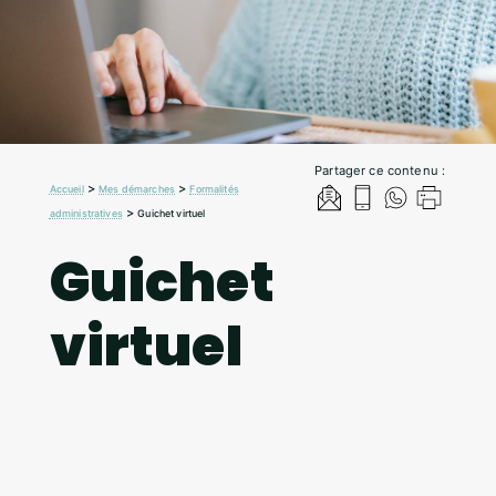
Partager ce contenu :
>
>
Accueil
Mes démarches
Formalités
>
administratives
Guichet virtuel
Guichet
virtuel