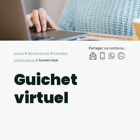
Partager ce contenu :
>
>
Accueil
Mes démarches
Formalités
>
administratives
Guichet virtuel
Guichet
virtuel