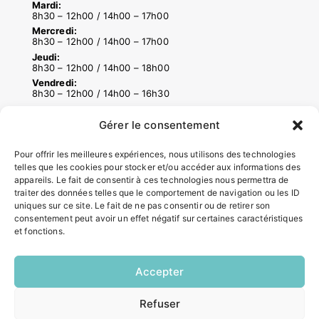
Mardi:
8h30 – 12h00 / 14h00 – 17h00
Mercredi:
8h30 – 12h00 / 14h00 – 17h00
Jeudi:
8h30 – 12h00 / 14h00 – 18h00
Vendredi:
8h30 – 12h00 / 14h00 – 16h30
Gérer le consentement
ACCÉS RAPIDES
Pour offrir les meilleures expériences, nous utilisons des technologies
Contacter la mairie
telles que les cookies pour stocker et/ou accéder aux informations des
Pôle santé
appareils. Le fait de consentir à ces technologies nous permettra de
traiter des données telles que le comportement de navigation ou les ID
Le Saucatais
uniques sur ce site. Le fait de ne pas consentir ou de retirer son
Formalités administratives
consentement peut avoir un effet négatif sur certaines caractéristiques
Restauration scolaire
et fonctions.
Demander un composteur
Accepter
INFORMATIONS LÉGALES
Refuser
EN
Mentions légales
1 CLIC