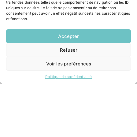
traiter des données telles que le comportement de navigation ou les ID
Le Saucatais
uniques sur ce site. Le fait de ne pas consentir ou de retirer son
Formalités administratives
consentement peut avoir un effet négatif sur certaines caractéristiques
Restauration scolaire
et fonctions.
Demander un composteur
Accepter
INFORMATIONS LÉGALES
Refuser
EN
Mentions légales
1 CLIC
Politique de confidentialité
Voir les préférences
Plan du site
Politique de confidentialité
ESPACE MUNICIPALITÉ
Contacter la mairie
Pôle santé
Le Saucatais
Formalités administratives
Restauration scolaire