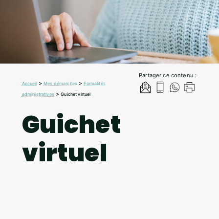
Partager ce contenu :
>
>
Accueil
Mes démarches
Formalités
>
administratives
Guichet virtuel
Guichet
virtuel