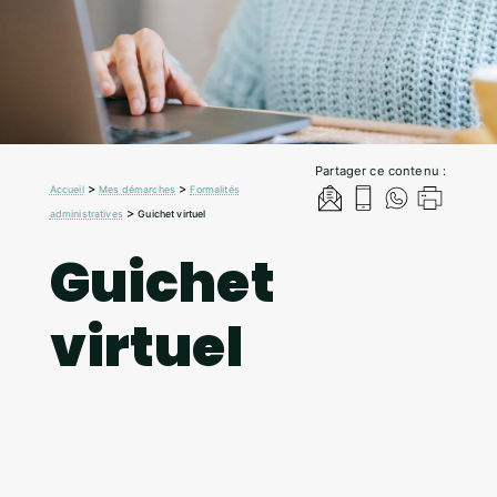
Partager ce contenu :
>
>
Accueil
Mes démarches
Formalités
>
administratives
Guichet virtuel
Guichet
virtuel