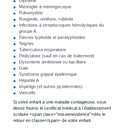
Diphtérie
Méningite à méningocoque
Poliomyélite
Rougeole, oreillons, rubéole
Infections à streptocoques hémolytiques du
groupe A
Fièvres typhoïde et paratyphoïdes
Teignes
Tuberculose respiratoire
Pédiculose (sauf en cas de traitement)
Dysenterie amibienne ou bacillaire
Gale
Syndrome grippal épidémique
Hépatite A
Impétigo (et autres pyodermites)
Varicelle
Si votre enfant a une maladie contagieuse, vous
devez fournir le certificat médical à l'établissement
scolaire <span class="miseenevidence">dès le
retour en classe</span> de votre enfant.