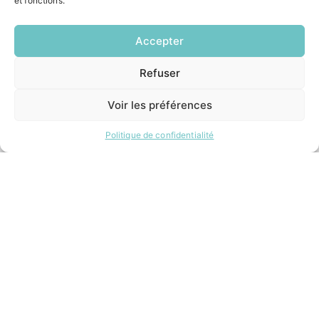
et fonctions.
Demander un composteur
Accepter
INFORMATIONS LÉGALES
Refuser
EN
Mentions légales
1 CLIC
Politique de confidentialité
Voir les préférences
Plan du site
Politique de confidentialité
ESPACE MUNICIPALITÉ
Contacter la mairie
Pôle santé
Le Saucatais
Formalités administratives
Restauration scolaire
Demander un composteur