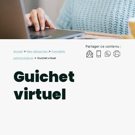
Partager ce contenu :
>
>
Accueil
Mes démarches
Formalités
>
administratives
Guichet virtuel
Guichet
virtuel