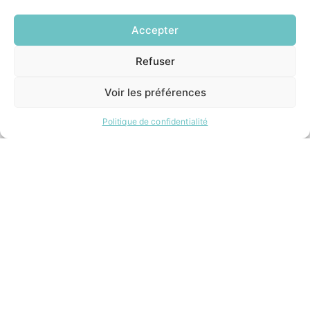
Demander un composteur
Accepter
INFORMATIONS LÉGALES
Refuser
EN
Mentions légales
1 CLIC
Politique de confidentialité
Voir les préférences
Plan du site
Politique de confidentialité
ESPACE MUNICIPALITÉ
Contacter la mairie
Pôle santé
Le Saucatais
Formalités administratives
Restauration scolaire
Demander un composteur