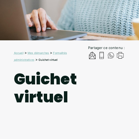
Partager ce contenu :
>
>
Accueil
Mes démarches
Formalités
>
administratives
Guichet virtuel
Guichet
virtuel