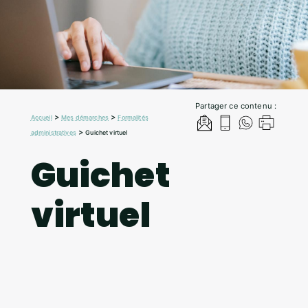
Partager ce contenu :
>
>
Accueil
Mes démarches
Formalités
>
administratives
Guichet virtuel
Guichet
virtuel