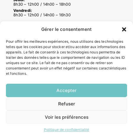
8h30 – 12h00 / 14h00 – 18h00
Vendredi:
8h30 – 12h00 / 14h00 – 16h30
Gérer le consentement
ACCÉS RAPIDES
Pour offrir les meilleures expériences, nous utilisons des technologies
Contacter la mairie
telles que les cookies pour stocker et/ou accéder aux informations des
Pôle santé
appareils. Le fait de consentir à ces technologies nous permettra de
Le Saucatais
traiter des données telles que le comportement de navigation ou les ID
Formalités administratives
uniques sur ce site. Le fait de ne pas consentir ou de retirer son
consentement peut avoir un effet négatif sur certaines caractéristiques
Restauration scolaire
et fonctions.
Demander un composteur
Accepter
INFORMATIONS LÉGALES
Refuser
EN
Mentions légales
1 CLIC
Politique de confidentialité
Voir les préférences
Plan du site
Politique de confidentialité