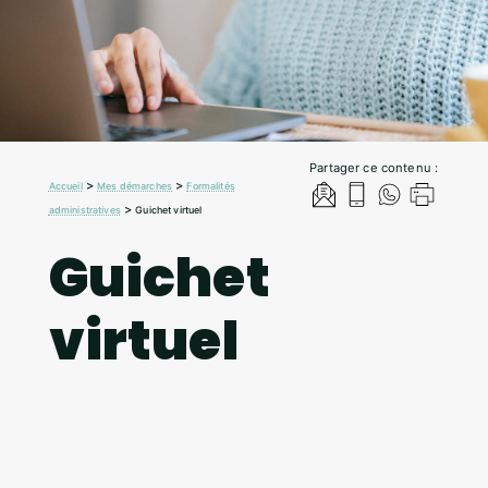
Partager ce contenu :
>
>
Accueil
Mes démarches
Formalités
>
administratives
Guichet virtuel
Guichet
virtuel