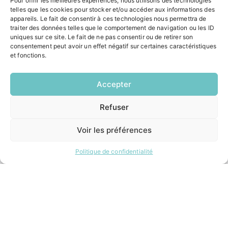
Pour offrir les meilleures expériences, nous utilisons des technologies
ACCÉS RAPIDES
telles que les cookies pour stocker et/ou accéder aux informations des
appareils. Le fait de consentir à ces technologies nous permettra de
Contacter la mairie
traiter des données telles que le comportement de navigation ou les ID
Pôle santé
uniques sur ce site. Le fait de ne pas consentir ou de retirer son
Le Saucatais
consentement peut avoir un effet négatif sur certaines caractéristiques
et fonctions.
Formalités administratives
Restauration scolaire
Demander un composteur
Accepter
Refuser
EN
INFORMATIONS LÉGALES
1 CLIC
Mentions légales
Voir les préférences
Politique de confidentialité
Plan du site
Politique de confidentialité
ESPACE MUNICIPALITÉ