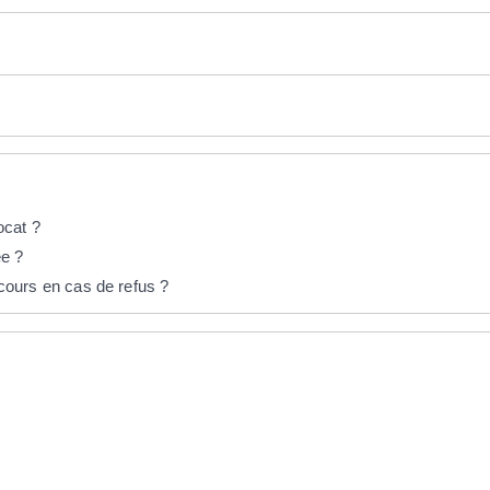
ocat ?
ée ?
recours en cas de refus ?