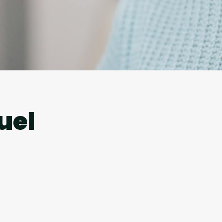
l
uel