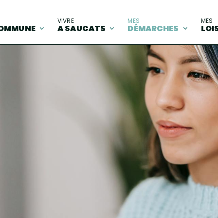
A
VIVRE
MES
MES
OMMUNE
A SAUCATS
DÉMARCHES
LOI