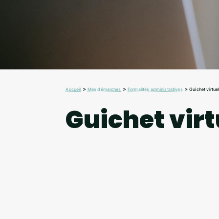
>
>
>
Accueil
Mes démarches
Formalités administratives
Guichet virtue
Guichet virt