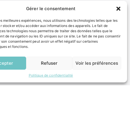
Gérer le consentement
INFORMATIONS LÉGALES
les meilleures expériences, nous utilisons des technologies telles que les
r stocker et/ou accéder aux informations des appareils. Le fait de
Mentions légales
 ces technologies nous permettra de traiter des données telles que le
Politique de confidentialité
t de navigation ou les ID uniques sur ce site. Le fait de ne pas consentir
Plan du site
r son consentement peut avoir un effet négatif sur certaines
ques et fonctions.
EN
ESPACE MUNICIPALITÉ
1 CLIC
cepter
Refuser
Voir les préférences
Politique de confidentialité
 un composteur