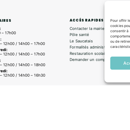
ACCÉS RAPIDES
AIRES
Pour offrir 
cookies pou
Contacter la mairie
:
consentir à
 – 17h00
Pôle santé
comportemen
:
Le Saucatais
ou de retire
– 12h00 / 14h00 – 17h00
caractéristi
Formalités administratives
edi:
Restauration scolaire
– 12h00 / 14h00 – 17h00
Demander un composteur
:
Ac
– 12h00 / 14h00 – 18h00
edi:
– 12h00 / 14h00 – 16h30
s
Formalités administratives
Restauration scolaire
Demander