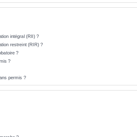
on intégral (RII) ?
ion restreint (RIR) ?
batoire ?
rmis ?
sans permis ?