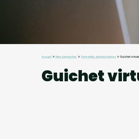
>
>
>
Accueil
Mes démarches
Formalités administratives
Guichet virtue
Guichet virt