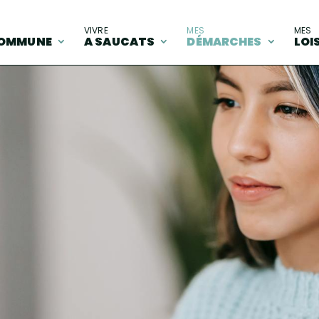
A
VIVRE
MES
MES
OMMUNE
A SAUCATS
DÉMARCHES
LOI