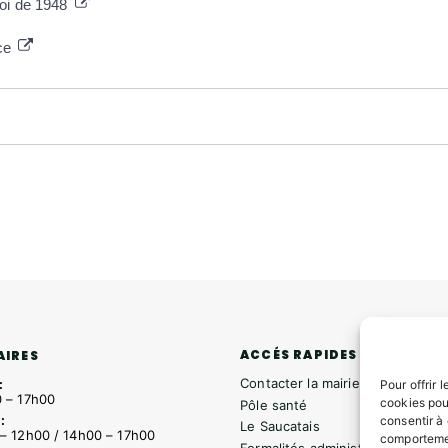
loi de 1948
ce
ACCÉS RAPIDES
AIRES
Contacter la mairie
:
Pour offrir 
 – 17h00
cookies pou
Pôle santé
:
consentir à
Le Saucatais
– 12h00 / 14h00 – 17h00
comportemen
Formalités administratives