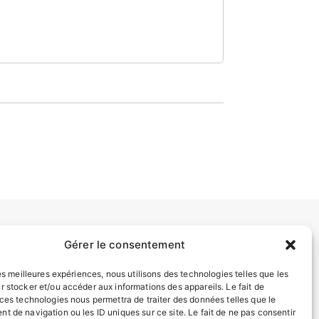
Gérer le consentement
INFORMATIONS LÉGALES
Mentions légales
les meilleures expériences, nous utilisons des technologies telles que les
r stocker et/ou accéder aux informations des appareils. Le fait de
Politique de confidentialité
 ces technologies nous permettra de traiter des données telles que le
Plan du site
t de navigation ou les ID uniques sur ce site. Le fait de ne pas consentir