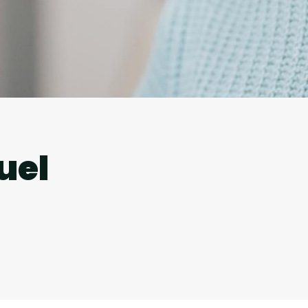
l
uel