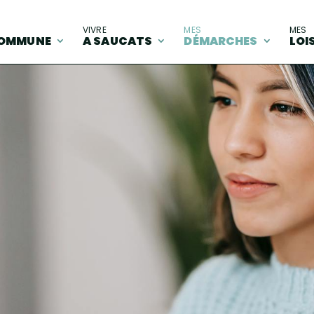
A
VIVRE
MES
MES
OMMUNE
A SAUCATS
DÉMARCHES
LOI