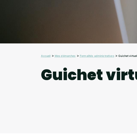
>
>
>
Accueil
Mes démarches
Formalités administratives
Guichet virtue
Guichet virt