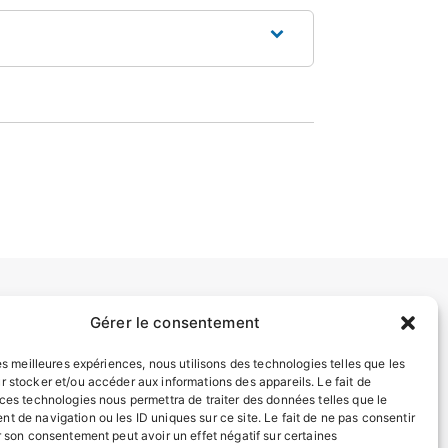
Gérer le consentement
INFORMATIONS LÉGALES
Mentions légales
les meilleures expériences, nous utilisons des technologies telles que les
r stocker et/ou accéder aux informations des appareils. Le fait de
Politique de confidentialité
 ces technologies nous permettra de traiter des données telles que le
Plan du site
t de navigation ou les ID uniques sur ce site. Le fait de ne pas consentir
r son consentement peut avoir un effet négatif sur certaines