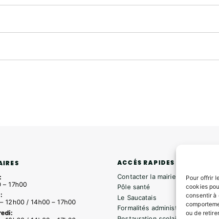
ACCÉS RAPIDES
AIRES
Contacter la mairie
:
Pour offrir 
 – 17h00
cookies pou
Pôle santé
:
consentir à
Le Saucatais
– 12h00 / 14h00 – 17h00
comportemen
Formalités administratives
edi:
ou de retire
Restauration scolaire