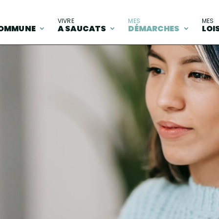
A
VIVRE
MES
MES
OMMUNE
A SAUCATS
DÉMARCHES
LOI