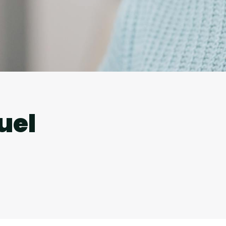
l
uel