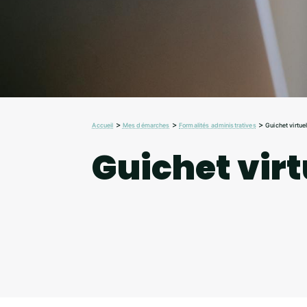
>
>
>
Accueil
Mes démarches
Formalités administratives
Guichet virtue
Guichet virt