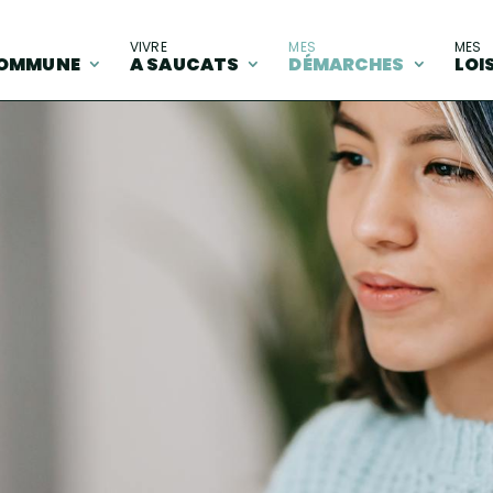
A
VIVRE
MES
MES
OMMUNE
A SAUCATS
DÉMARCHES
LOI