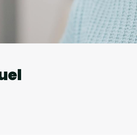
l
uel