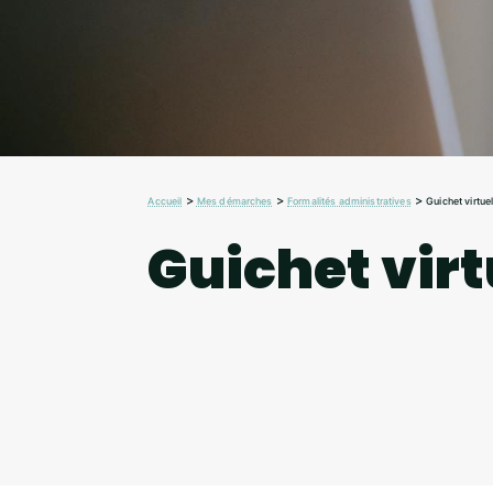
>
>
>
Accueil
Mes démarches
Formalités administratives
Guichet virtue
Guichet virt