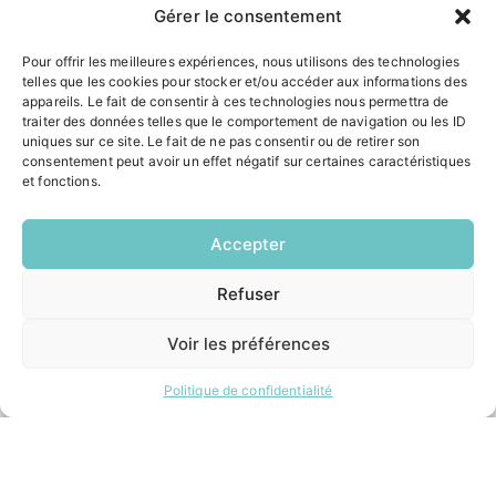
Gérer le consentement
ACCÉS RAPIDES
Pour offrir les meilleures expériences, nous utilisons des technologies
Contacter la mairie
telles que les cookies pour stocker et/ou accéder aux informations des
Pôle santé
appareils. Le fait de consentir à ces technologies nous permettra de
Le Saucatais
traiter des données telles que le comportement de navigation ou les ID
Formalités administratives
uniques sur ce site. Le fait de ne pas consentir ou de retirer son
Restauration scolaire
consentement peut avoir un effet négatif sur certaines caractéristiques
et fonctions.
Demander un composteur
Accepter
INFORMATIONS LÉGALES
Refuser
Mentions légales
EN
1 CLIC
Politique de confidentialité
Plan du site
Voir les préférences
Politique de confidentialité
ESPACE MUNICIPALITÉ