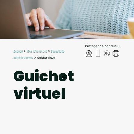
Partager ce contenu :
>
>
Accueil
Mes démarches
Formalités
>
administratives
Guichet virtuel
Guichet
virtuel