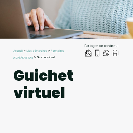
Partager ce contenu :
>
>
Accueil
Mes démarches
Formalités
>
administratives
Guichet virtuel
Guichet
virtuel