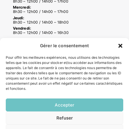
8h30 – 12h00 / 14h00 – 17h00
Mercredi:
8h30 – 12h00 / 14h00 – 17h00
Jeudi:
8h30 – 12h00 / 14h00 – 18h00
Vendredi:
8h30 – 12h00 / 14h00 – 16h30
Gérer le consentement
ACCÉS RAPIDES
Pour offrir les meilleures expériences, nous utilisons des technologies
Contacter la mairie
telles que les cookies pour stocker et/ou accéder aux informations des
Pôle santé
appareils. Le fait de consentir à ces technologies nous permettra de
Le Saucatais
traiter des données telles que le comportement de navigation ou les ID
uniques sur ce site. Le fait de ne pas consentir ou de retirer son
Formalités administratives
consentement peut avoir un effet négatif sur certaines caractéristiques
Restauration scolaire
et fonctions.
Demander un composteur
Accepter
INFORMATIONS LÉGALES
Refuser
EN
Mentions légales
1 CLIC
Politique de confidentialité