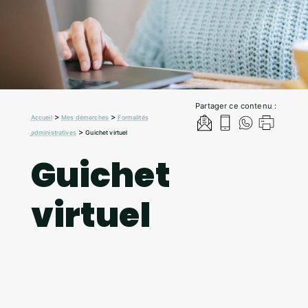
Partager ce contenu :
>
>
Accueil
Mes démarches
Formalités
>
administratives
Guichet virtuel
Guichet
virtuel