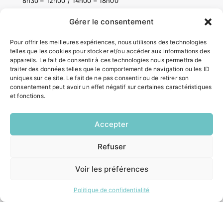
8h30 – 12h00 / 14h00 – 18h00
Vendredi:
8h30 – 12h00 / 14h00 – 16h30
Gérer le consentement
Pour offrir les meilleures expériences, nous utilisons des technologies
ACCÉS RAPIDES
telles que les cookies pour stocker et/ou accéder aux informations des
appareils. Le fait de consentir à ces technologies nous permettra de
Contacter la mairie
traiter des données telles que le comportement de navigation ou les ID
Pôle santé
uniques sur ce site. Le fait de ne pas consentir ou de retirer son
consentement peut avoir un effet négatif sur certaines caractéristiques
Le Saucatais
et fonctions.
Formalités administratives
Restauration scolaire
Demander un composteur
Accepter
Refuser
EN
INFORMATIONS LÉGALES
1 CLIC
Voir les préférences
Mentions légales
Politique de confidentialité
Politique de confidentialité
Plan du site
ESPACE MUNICIPALITÉ