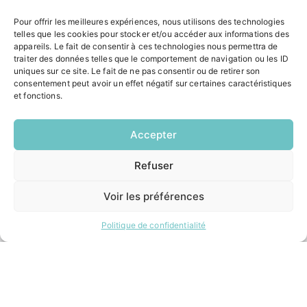
ACCÉS RAPIDES
Pour offrir les meilleures expériences, nous utilisons des technologies
telles que les cookies pour stocker et/ou accéder aux informations des
Contacter la mairie
appareils. Le fait de consentir à ces technologies nous permettra de
Pôle santé
traiter des données telles que le comportement de navigation ou les ID
Le Saucatais
uniques sur ce site. Le fait de ne pas consentir ou de retirer son
Formalités administratives
consentement peut avoir un effet négatif sur certaines caractéristiques
et fonctions.
Restauration scolaire
Demander un composteur
Accepter
INFORMATIONS LÉGALES
Refuser
EN
1 CLIC
Mentions légales
Politique de confidentialité
Voir les préférences
Plan du site
Politique de confidentialité
ESPACE MUNICIPALITÉ